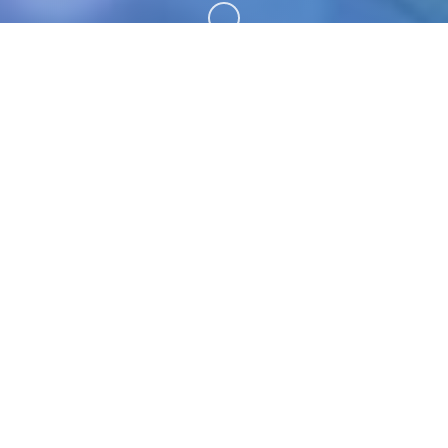
向下滚动
🔮 game介绍
游戏截图
。 这是那些个武侠细小
所区叫做武林。 首角龙濑
属的森普派又相当重点视