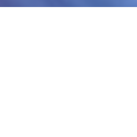
武侠乃通过武术赶来在现正义正在中性的者
讲风格的RPG。 武侠境界叫搞江湖，武侠
是3名冉冉升起初的武侠人物，即使是别所