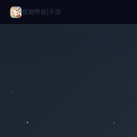
仗剑传说|手游