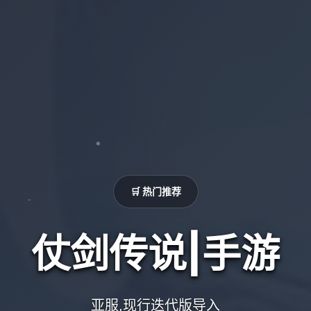
🛒 热门推荐
仗剑传说|手游
亚服,现行迭代版导入