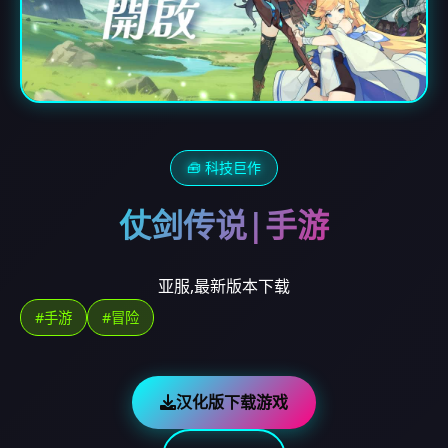
🧰 科技巨作
仗剑传说|手游
亚服,最新版本下载
#手游
#冒险
汉化版下载游戏